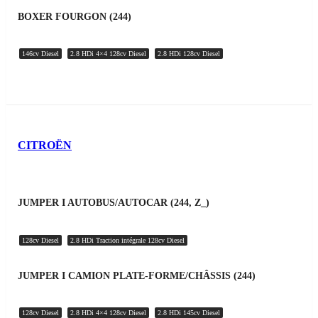
BOXER FOURGON (244)
146cv Diesel
2.8 HDi 4×4 128cv Diesel
2.8 HDi 128cv Diesel
CITROËN
JUMPER I AUTOBUS/AUTOCAR (244, Z_)
128cv Diesel
2.8 HDi Traction intégrale 128cv Diesel
JUMPER I CAMION PLATE-FORME/CHÂSSIS (244)
128cv Diesel
2.8 HDi 4×4 128cv Diesel
2.8 HDi 145cv Diesel