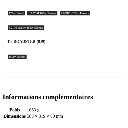
170cv Diesel
1.8 TFSI 160cv Essence
2.0 TFSI 203cv Essence
3.2 V6 quattro 253cv Essence
TT ROADSTER (8J9)
160cv Essence
Informations complémentaires
Poids
1863 g
Dimensions
588 × 319 × 80 mm